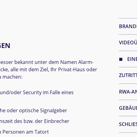
BRAND
VIDEO
GEN
EIN
 besser bekannt unter dem Namen Alarm­
ke, alle mit dem Ziel, Ihr Privat-Haus oder
ZUTRIT
zu machen:
RWA-A
und/oder Security im Falle eines
GEBÄU
e oder optische Signal­geber
szeit des bzw. der Einbrecher
SCHLIE
 Personen am Tatort