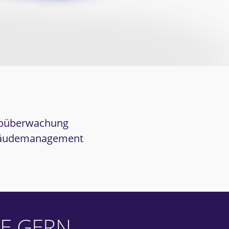
oüberwachung
äudemanagement
E GERN.