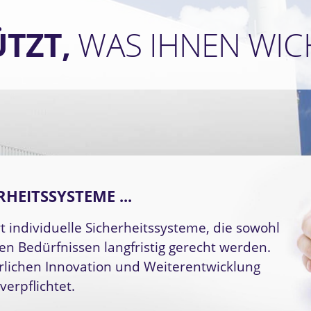
ÜTZT,
WAS IHNEN WICH
RHEITS­SYSTEME ...
ert individuelle Sicherheits­systeme, die sowohl
en Bedürfnissen langfristig gerecht werden.
rlichen Innovation und Weiter­ent­wicklung
erpflichtet.